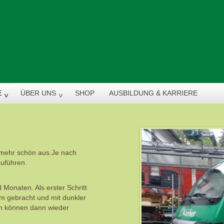
E
ÜBER UNS
SHOP
AUSBILDUNG & KARRIERE
t mehr schön aus.Je nach
zuführen.
 Monaten. Als erster Schritt
rm gebracht und mit dunkler
en können dann wieder