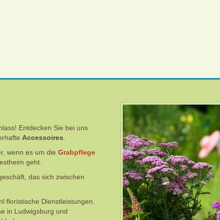
e
lass! Entdecken Sie bei uns
erhafte
Accessoires
.
er, wenn es um die
Grabpflege
estheim geht.
eschäft, das sich zwischen
floristische Dienstleistungen.
sse in Ludwigsburg und